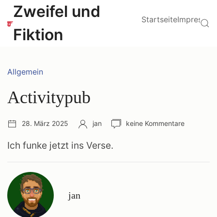
Zum
Hauptmenü
Zweifel und
Inhalt
Startseite
Impressu
Su
springen
Fiktion
Kategorien:
Allgemein
Activitypub
Veröffentlichungsdatum:
Autor:
Anzahl
28. März 2025
jan
keine Kommentare
Kommentare:
Ich funke jetzt ins Verse.
jan