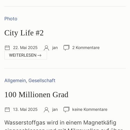
14
MILLIONEN
Kategorien:
Photo
City Life #2
Veröffentlichungsdatum:
Autor:
Anzahl
22. Mai 2025
jan
2 Kommentare
Kommentare:
:
WEITERLESEN
CITY
LIFE
#2
Kategorien:
Allgemein
,
Gesellschaft
100 Millionen Grad
Veröffentlichungsdatum:
Autor:
Anzahl
13. Mai 2025
jan
keine Kommentare
Kommentare:
Wasserstoffgas wird in einem Magnetkäfig