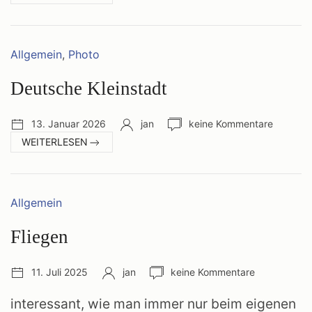
BAHNHOF
DER
KLEINSTADT
Kategorien:
Allgemein
,
Photo
Deutsche Kleinstadt
Veröffentlichungsdatum:
Autor:
Anzahl
13. Januar 2026
jan
keine Kommentare
Kommentare:
:
WEITERLESEN
DEUTSCHE
KLEINSTADT
Kategorien:
Allgemein
Fliegen
Veröffentlichungsdatum:
Autor:
Anzahl
11. Juli 2025
jan
keine Kommentare
Kommentare:
interessant, wie man immer nur beim eigenen