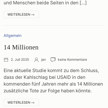
und Menschen beide Seiten in den […]
:
WEITERLESEN
TRIANGLE
AGENCY
(NO
Kategorien:
Allgemein
SPOILERS)
14 Millionen
Veröffentlichungsdatum:
Autor:
Anzahl
2. Juli 2025
jan
keine Kommentare
Kommentare:
Eine aktuelle Studie kommt zu dem Schluss,
dass der Kahlschlag bei USAID in den
kommenden fünf Jahren mehr als 14 Millionen
zusätzliche Tote zur Folge haben könnte.
:
WEITERLESEN