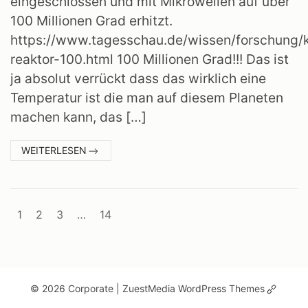
eingeschlossen und mit Mikrowellen auf über
100 Millionen Grad erhitzt.
https://www.tagesschau.de/wissen/forschung/k
reaktor-100.html 100 Millionen Grad!!! Das ist
ja absolut verrückt dass das wirklich eine
Temperatur ist die man auf diesem Planeten
machen kann, das […]
:
WEITERLESEN
100
MILLIONEN
GRAD
Beitragsnavigation
1
2
3
…
14
(Öffne
© 2026 Corporate
| ZuestMedia WordPress Themes
in