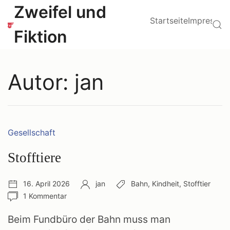
Zum
Hauptmenü
Zweifel und
Inhalt
Startseite
Impressu
Su
springen
Fiktion
Autor:
jan
Kategorien:
Gesellschaft
Stofftiere
Veröffentlichungsdatum:
Autor:
Schlagwörter:
16. April 2026
jan
Bahn
,
Kindheit
,
Stofftier
Anzahl
1 Kommentar
Kommentare:
Beim Fundbüro der Bahn muss man