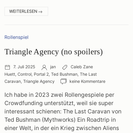
:
WEITERLESEN
KURZER
TEST
Kategorien:
Rollenspiel
Triangle Agency (no spoilers)
Veröffentlichungsdatum:
Autor:
Schlagwörter:
7. Juli 2025
jan
Caleb Zane
Huett
,
Control
,
Portal 2
,
Ted Bushman
,
The Last
Anzahl
Caravan
,
Triangle Agency
keine Kommentare
Kommentare:
Ich habe in 2023 zwei Rollengespiele per
Crowdfunding unterstützt, weil sie super
interessant schienen: The Last Caravan von
Ted Bushman (Mythworks) Ein Roadtrip in
einer Welt, in der ein Krieg zwischen Aliens