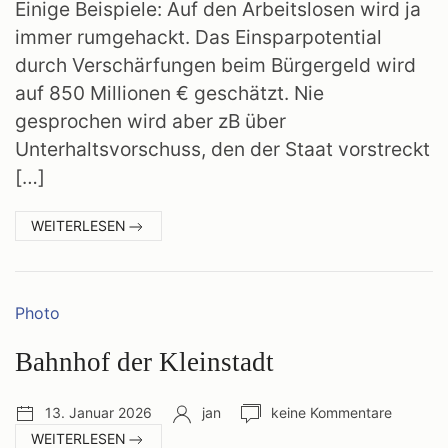
Einige Beispiele: Auf den Arbeitslosen wird ja
immer rumgehackt. Das Einsparpotential
durch Verschärfungen beim Bürgergeld wird
auf 850 Millionen € geschätzt. Nie
gesprochen wird aber zB über
Unterhaltsvorschuss, den der Staat vorstreckt
[…]
:
WEITERLESEN
MILLIARDEN
Kategorien:
Photo
Bahnhof der Kleinstadt
Veröffentlichungsdatum:
Autor:
Anzahl
13. Januar 2026
jan
keine Kommentare
Kommentare:
:
WEITERLESEN