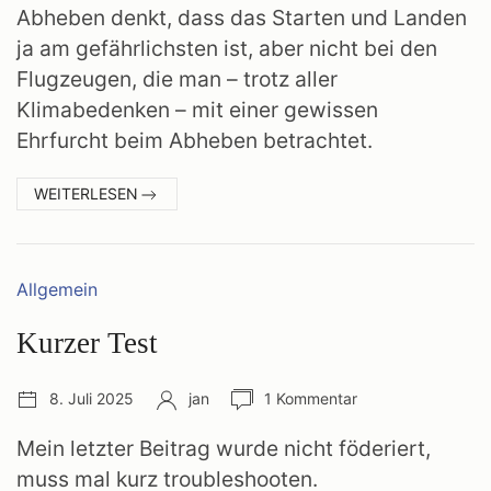
Abheben denkt, dass das Starten und Landen
ja am gefährlichsten ist, aber nicht bei den
Flugzeugen, die man – trotz aller
Klimabedenken – mit einer gewissen
Ehrfurcht beim Abheben betrachtet.
:
WEITERLESEN
FLIEGEN
Kategorien:
Allgemein
Kurzer Test
Veröffentlichungsdatum:
Autor:
Anzahl
8. Juli 2025
jan
1 Kommentar
Kommentare:
Mein letzter Beitrag wurde nicht föderiert,
muss mal kurz troubleshooten.