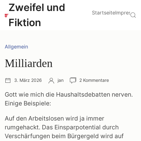
Zum
Hauptmenü
Zweifel und
Inhalt
Startseite
Impressu
Su
springen
Fiktion
Kategorien:
Allgemein
Milliarden
Veröffentlichungsdatum:
Autor:
Anzahl
3. März 2026
jan
2 Kommentare
Kommentare:
Gott wie mich die Haushaltsdebatten nerven.
Einige Beispiele:
Auf den Arbeitslosen wird ja immer
rumgehackt. Das Einsparpotential durch
Verschärfungen beim Bürgergeld wird auf