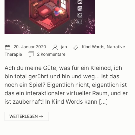
Veröffentlichungsdatum:
Autor:
Schlagwörter:
20. Januar 2020
jan
Kind Words
,
Narrative
Anzahl
Therapie
2 Kommentare
Kommentare:
Ach du meine Güte, was für ein Kleinod, ich
bin total gerührt und hin und weg… Ist das
noch ein Spiel? Eigentlich nicht, eigentlich ist
das ein interaktionaler virtueller Raum, und er
ist zauberhaft! In Kind Words kann […]
:
WEITERLESEN
KIND
WORDS