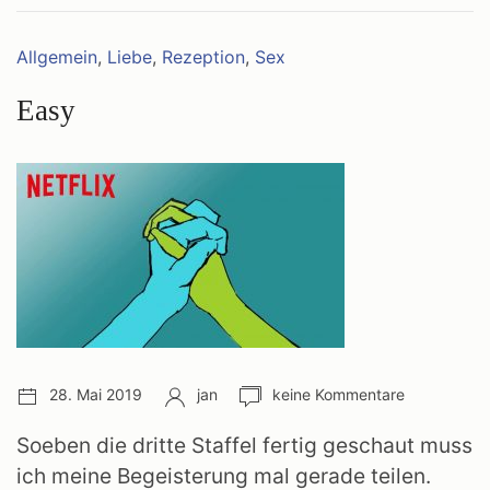
VIDEOSPIELE
2019
Kategorien:
Allgemein
,
Liebe
,
Rezeption
,
Sex
Easy
Veröffentlichungsdatum:
Autor:
Anzahl
28. Mai 2019
jan
keine Kommentare
Kommentare:
Soeben die dritte Staffel fertig geschaut muss
ich meine Begeisterung mal gerade teilen.