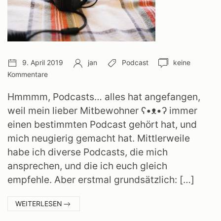
Veröffentlichungsdatum:
Autor:
Schlagwörter:
Anzahl
9. April 2019
jan
Podcast
keine
Kommentare:
Kommentare
Hmmmm, Podcasts… alles hat angefangen,
weil mein lieber Mitbewohner ʕ•ᴥ•ʔ immer
einen bestimmten Podcast gehört hat, und
mich neugierig gemacht hat. Mittlerweile
habe ich diverse Podcasts, die mich
ansprechen, und die ich euch gleich
empfehle. Aber erstmal grundsätzlich: […]
:
WEITERLESEN
PODCASTS