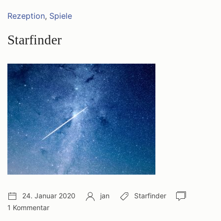
Kategorien:
Rezeption
,
Spiele
Starfinder
Veröffentlichungsdatum:
Autor:
Schlagwörter:
Anzahl
24. Januar 2020
jan
Starfinder
Komment
1 Kommentar