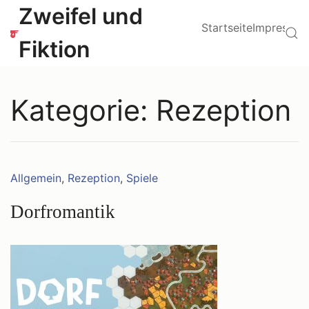
Zum
Hauptmenü
Zweifel und
Inhalt
Startseite
Impressu
Su
springen
Fiktion
Kategorie:
Rezeption
Kategorien:
Allgemein
,
Rezeption
,
Spiele
Dorfromantik