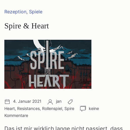
Kategorien:
Rezeption
,
Spiele
Spire & Heart
Veröffentlichungsdatum:
Autor:
Schlagwörter:
4. Januar 2021
jan
Anzahl
Heart
,
Resistances
,
Rollenspiel
,
Spire
keine
Kommentare:
Kommentare
Das ist mir wirklich lange nicht passiert, dass