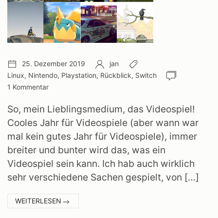
Veröffentlichungsdatum:
Autor:
Schlagwörter:
25. Dezember 2019
jan
Anzahl
Linux
,
Nintendo
,
Playstation
,
Rückblick
,
Switch
Kommentar
1 Kommentar
So, mein Lieblingsmedium, das Videospiel!
Cooles Jahr für Videospiele (aber wann war
mal kein gutes Jahr für Videospiele), immer
breiter und bunter wird das, was ein
Videospiel sein kann. Ich hab auch wirklich
sehr verschiedene Sachen gespielt, von […]
:
WEITERLESEN
JAHRESRÜCKBLICK