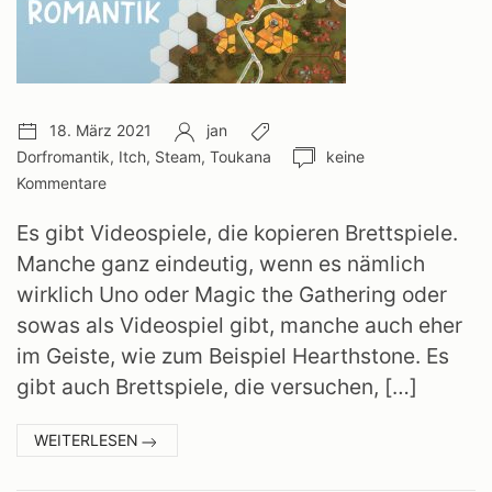
Veröffentlichungsdatum:
Autor:
Schlagwörter:
18. März 2021
jan
Anzahl
Dorfromantik
,
Itch
,
Steam
,
Toukana
keine
Kommentare:
Kommentare
Es gibt Videospiele, die kopieren Brettspiele.
Manche ganz eindeutig, wenn es nämlich
wirklich Uno oder Magic the Gathering oder
sowas als Videospiel gibt, manche auch eher
im Geiste, wie zum Beispiel Hearthstone. Es
gibt auch Brettspiele, die versuchen, […]
:
WEITERLESEN
DORFROMANTIK