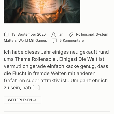
Veröffentlichungsdatum:
Autor:
Schlagwörter:
13. September 2020
jan
Rollenspiel
,
System
Anzahl
Matters
,
World Mill Games
5 Kommentare
Kommentare:
Ich habe dieses Jahr einiges neu gekauft rund
ums Thema Rollenspiel. Einiges! Die Welt ist
vermutlich gerade einfach kacke genug, dass
die Flucht in fremde Welten mit anderen
Gefahren super attraktiv ist.. Um ganz ehrlich
zu sein, hab […]
:
WEITERLESEN
ROLLENSPIELE
2020