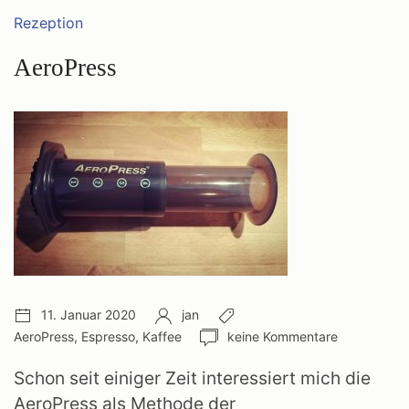
Kategorien:
Rezeption
AeroPress
Veröffentlichungsdatum:
Autor:
Schlagwörter:
11. Januar 2020
jan
Anzahl
AeroPress
,
Espresso
,
Kaffee
keine Kommentare
Kommentare:
Schon seit einiger Zeit interessiert mich die
AeroPress als Methode der