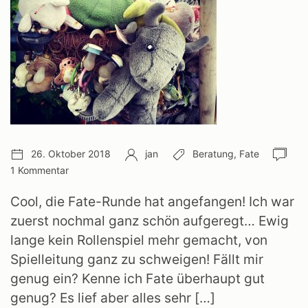
Veröffentlichungsdatum:
Autor:
Schlagwörter:
Anz
26. Oktober 2018
jan
Beratung
,
Fate
Ko
1 Kommentar
Cool, die Fate-Runde hat angefangen! Ich war
zuerst nochmal ganz schön aufgeregt… Ewig
lange kein Rollenspiel mehr gemacht, von
Spielleitung ganz zu schweigen! Fällt mir
genug ein? Kenne ich Fate überhaupt gut
genug? Es lief aber alles sehr […]