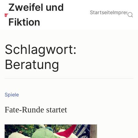
Zum
Hauptmenü
Zweifel und
Inhalt
Startseite
Impressu
Su
springen
Fiktion
Schlagwort:
Beratung
Kategorien:
Spiele
Fate-Runde startet