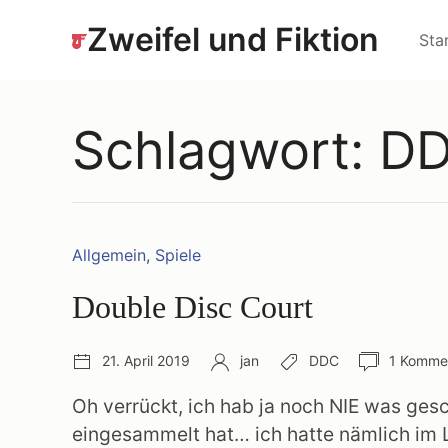
Zum
Hau
Zweifel und Fiktion
Inhalt
Sta
springen
Schlagwort:
D
Kategorien:
Allgemein
,
Spiele
Double Disc Court
Veröffentlichungsdatum:
Autor:
Schlagwörter:
Anzahl
21. April 2019
jan
DDC
1 Komme
Komment
Oh verrückt, ich hab ja noch NIE was ges
eingesammelt hat… ich hatte nämlich im 