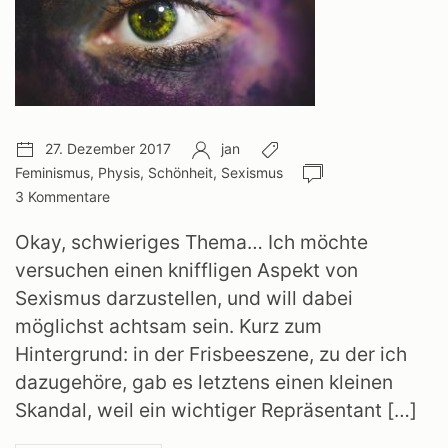
Veröffentlichungsdatum:
Autor:
Schlagwörter:
27. Dezember 2017
jan
Anzahl
Feminismus
,
Physis
,
Schönheit
,
Sexismus
Kommentare:
3 Kommentare
Okay, schwieriges Thema… Ich möchte
versuchen einen kniffligen Aspekt von
Sexismus darzustellen, und will dabei
möglichst achtsam sein. Kurz zum
Hintergrund: in der Frisbeeszene, zu der ich
dazugehöre, gab es letztens einen kleinen
Skandal, weil ein wichtiger Repräsentant […]