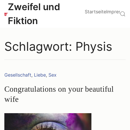
Zum
Hauptmenü
Zweifel und
Inhalt
Startseite
Impressu
Su
springen
Fiktion
Schlagwort:
Physis
Kategorien:
Gesellschaft
,
Liebe
,
Sex
Congratulations on your beautiful
wife