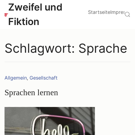
Zum
Hauptmenü
Zweifel und
Inhalt
Startseite
Impressu
Su
springen
Fiktion
Schlagwort:
Sprache
Kategorien:
Allgemein
,
Gesellschaft
Sprachen lernen