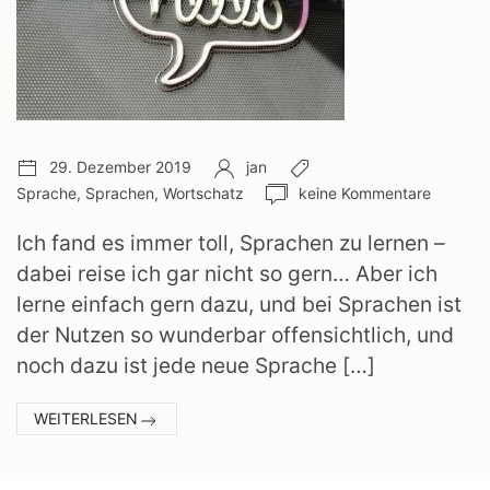
Veröffentlichungsdatum:
Autor:
Schlagwörter:
29. Dezember 2019
jan
Anzahl
Sprache
,
Sprachen
,
Wortschatz
keine Kommentare
Kommentare:
Ich fand es immer toll, Sprachen zu lernen –
dabei reise ich gar nicht so gern… Aber ich
lerne einfach gern dazu, und bei Sprachen ist
der Nutzen so wunderbar offensichtlich, und
noch dazu ist jede neue Sprache […]
:
WEITERLESEN
SPRACHEN
LERNEN