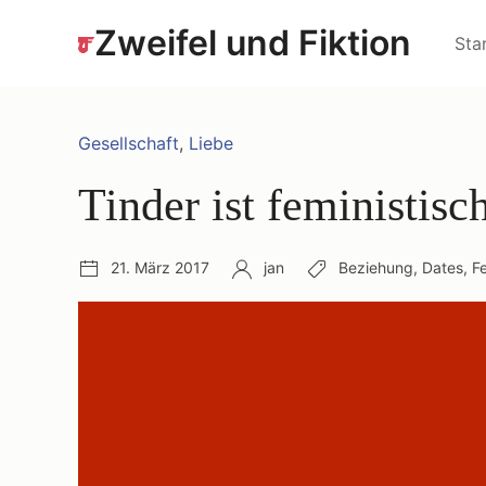
Zum
Hau
Zweifel und Fiktion
Inhalt
Sta
springen
Kategorien:
Gesellschaft
,
Liebe
Tinder ist feministisc
Veröffentlichungsdatum:
Autor:
Schlagwörter:
21. März 2017
jan
Beziehung
,
Dates
,
F