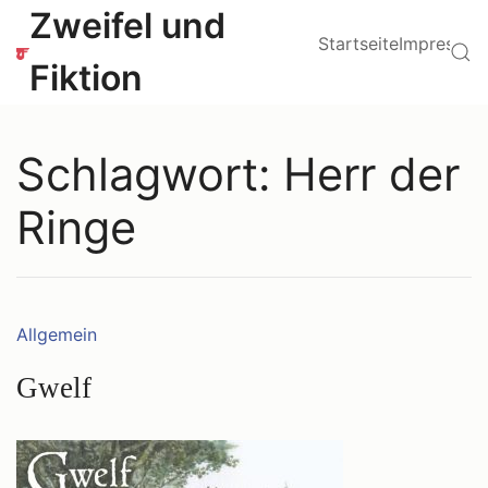
Zum
Hauptmenü
Zweifel und
Inhalt
Startseite
Impressu
Su
springen
Fiktion
Schlagwort:
Herr der
Ringe
Kategorien:
Allgemein
Gwelf