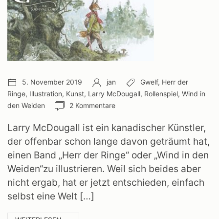
Veröffentlichungsdatum:
Autor:
Schlagwörter:
5. November 2019
jan
Gwelf
,
Herr der
Ringe
,
Illustration
,
Kunst
,
Larry McDougall
,
Rollenspiel
,
Wind in
Anzahl
den Weiden
2 Kommentare
Kommentare:
Larry McDougall ist ein kanadischer Künstler,
der offenbar schon lange davon geträumt hat,
einen Band „Herr der Ringe“ oder „Wind in den
Weiden“zu illustrieren. Weil sich beides aber
nicht ergab, hat er jetzt entschieden, einfach
selbst eine Welt […]