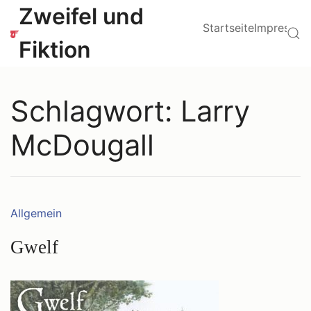
Zum
Hauptmenü
Zweifel und
Inhalt
Startseite
Impressu
Su
springen
Fiktion
Schlagwort:
Larry
McDougall
Kategorien:
Allgemein
Gwelf