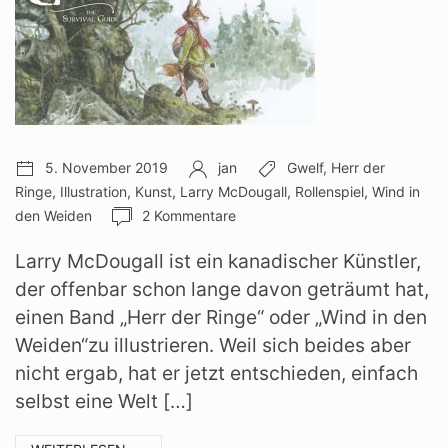
Veröffentlichungsdatum:
Autor:
Schlagwörter:
5. November 2019
jan
Gwelf
,
Herr der
Ringe
,
Illustration
,
Kunst
,
Larry McDougall
,
Rollenspiel
,
Wind in
Anzahl
den Weiden
2 Kommentare
Kommentare:
Larry McDougall ist ein kanadischer Künstler,
der offenbar schon lange davon geträumt hat,
einen Band „Herr der Ringe“ oder „Wind in den
Weiden“zu illustrieren. Weil sich beides aber
nicht ergab, hat er jetzt entschieden, einfach
selbst eine Welt […]